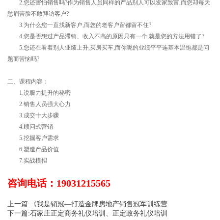
2.您还害怕销售吗?作为销售人员同样的产品别人可以发家致富,而您却每天
愁眉苦脸不敢拜访客户?
3.为什么您一直找新客户,而您的老客户留都留不住?
4.您是否想过产品滞销、收入不高的原因只有一个,就是您的方法用错了?
5.您还在看着别人业绩上升,买房买车;而你呢的业绩平平连基本温饱都是问
题而苦恼吗?
二、课程内容：
1.说服力提升的秘密
2.销售人员强大心力
3.成交十大步骤
4.顾问式营销
5.挖掘客户需求
6.塑造产品价值
7.实战模拟
咨询电话：19031215565
上一篇:《我是销冠—打造金牌房地产销售冠军训练营
下一篇:石家庄正定商务礼仪培训、正定政务礼仪培训