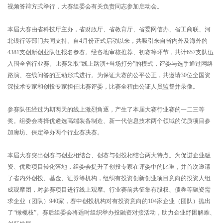
视频答辩方式举行，大赛组委会有关负责同志参加启动会。
本届大赛由省科技厅主办，省财政厅、省教育厅、省委网信办、省工商联、河
北银行等部门共同支持。自4月份正式启动以来，共吸引来自省内外及海外的
4381支创新创业队伍报名参赛。经各地审核推荐、初赛等环节，共计657支队伍
入围全省行业赛。比赛采取“线上路演+当场打分”的模式，评委与选手通过网络
路演、在线问答的互动形式进行。为保证大赛的公平公正，共邀请30位全国资
深技术专家和创投专家担任比赛评委，比赛全程由公证人员监督并录像。
参赛队伍经过为期两天的线上激烈角逐，产生了本届大赛行业赛的一二三等
奖。组委会将择优遴选高端装备制造、新一代信息技术两个领域的优质项目参
加廊坊、保定举办两个行业赛决赛。
本届大赛突出创赛与创业相结合、创赛与创投相结合两大特点。为促进企业融
资、优质项目转化落地，组委会提升了创投专家在评委中的比重，并首次邀请
了省内外创投、基金、证券等机构，组织有投资创新创业项目意向的投资人组
成观摩团，对参赛项目进行线上观摩。行业赛前共征集有股权、债券等融资需
求企业（团队）940家，赛中创投机构对有投资意向的104家企业（团队）抛出
了“橄榄枝”。赛后组委会将适时组织举办投融资对接活动，助力企业纾困解难、